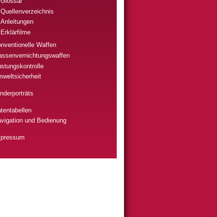
Glossar
Quellenverzeichnis
Anleitungen
Erklärfilme
nventionelle Waffen
ssenvernichtungswaffen
stungskontrolle
weltsicherheit
nderporträts
tentabellen
vigation und Bedienung
mpressum