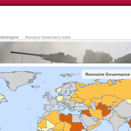
ntrollregime
Resource Governance Index
Resource Governance 