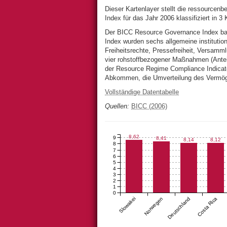
Dieser Kartenlayer stellt die ressourc
Index für das Jahr 2006 klassifiziert in 3 
Der BICC Resource Governance Index bas
Index wurden sechs allgemeine institution
Freiheitsrechte, Pressefreiheit, Versamm
vier rohstoffbezogener Maßnahmen (Antei
der Resource Regime Compliance Indicator
Abkommen, die Umverteilung des Vermöge
Vollständige Datentabelle
Quellen
BICC (2006)
8,62
9
8,41
8,14
8,12
8
7
6
5
4
3
2
1
0
Slowakei
Norwegen
Deutschland
Costa Rica