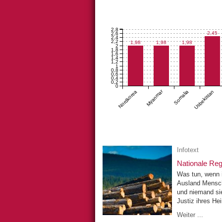
2,8
2,45
2,6
2,4
2,2
1,98
1,98
1,98
2
1,8
1,6
1,4
1,2
1
0,8
0,6
0,4
0,2
0
Myanmar
Nordkorea
Somalia
Usbekistan
Infotext
Nationale Reg
Was tun, wenn i
Ausland Mensche
und niemand sie
Justiz ihres He
Weiter ...