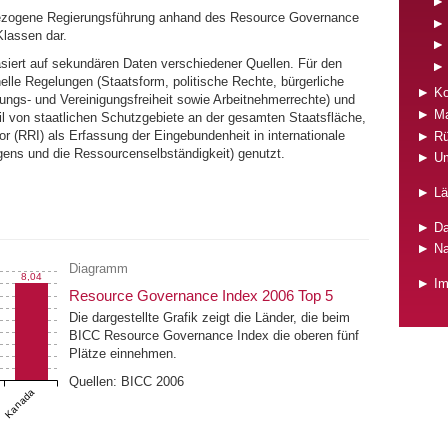
enbezogene Regierungsführung anhand des Resource Governance
Klassen dar.
iert auf sekundären Daten verschiedener Quellen. Für den
elle Regelungen (Staatsform, politische Rechte, bürgerliche
Ko
lungs- und Vereinigungsfreiheit sowie Arbeitnehmerrechte) und
Ma
l von staatlichen Schutzgebiete an der gesamten Staatsfläche,
 (RRI) als Erfassung der Eingebundenheit in internationale
Rü
ns und die Ressourcenselbständigkeit) genutzt.
Um
Lä
Da
Na
Diagramm
8,04
I
Resource Governance Index 2006 Top 5
Die dargestellte Grafik zeigt die Länder, die beim
BICC Resource Governance Index die oberen fünf
Plätze einnehmen.
Quellen: BICC 2006
Kanada