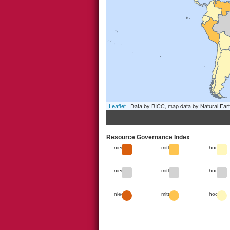
Leaflet
| Data by BICC, map data by Natural Ear
Resource Governance Index
1
2
3
niedrig
mittel
hoch
1
2
3
niedrig
mittel
hoch
1
2
3
niedrig
mittel
hoch