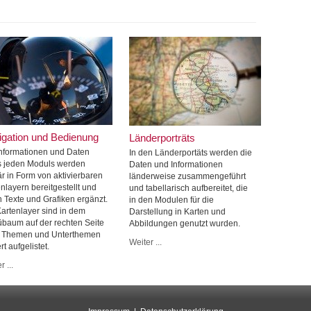
igation und Bedienung
Länderporträts
Informationen und Daten
In den Länderportäts werden die
s jeden Moduls werden
Daten und Informationen
r in Form von aktivierbaren
länderweise zusammengeführt
nlayern bereitgestellt und
und tabellarisch aufbereitet, die
h Texte und Grafiken ergänzt.
in den Modulen für die
Kartenlayer sind in dem
Darstellung in Karten und
baum auf der rechten Seite
Abbildungen genutzt wurden.
 Themen und Unterthemen
Weiter ...
ert aufgelistet.
r ...