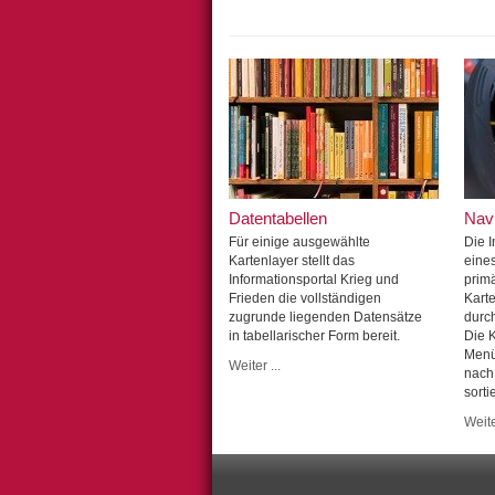
Datentabellen
Nav
Für einige ausgewählte
Die 
Kartenlayer stellt das
eine
Informationsportal Krieg und
primä
Frieden die vollständigen
Karte
zugrunde liegenden Datensätze
durc
in tabellarischer Form bereit.
Die 
Menü
Weiter ...
nach
sorti
Weite